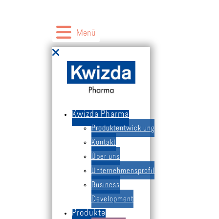
Produkte
Menü
International
Contract Manufacturing
Kwizda Pharma
Kwizda Pharma
Produktentwicklung
Kontakt
Über uns
Apotheke finden
Unternehmensprofil
Business
Therapiegebiete
Development
Produkte