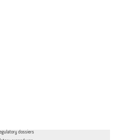
suitable formulations, manufacturing
analytical methods
anufacturing processes and analytical
g according to ICH guidelines
regulatory dossiers