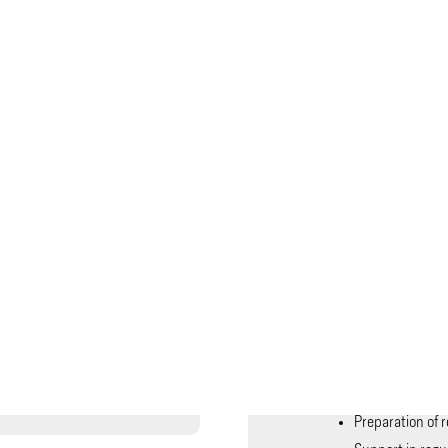
Quality Control
and Supporting Activities
Supporting Activities
Development of 
processes and 
Validation of m
methods
Stability testin
Preparation of 