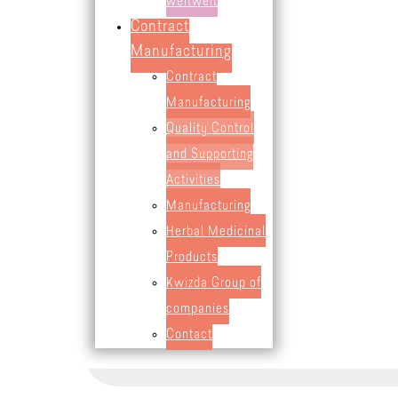
weltweit
Contract
Manufacturing
Contract
Manufacturing
Quality Control
and Supporting
Activities
Quality Control
Manufacturing
Herbal Medicinal
Wet chemistry and physical methods
Products
HPLC
Kwizda Group of
HPTLC
companies
NIR, FTIR
Contact
GC