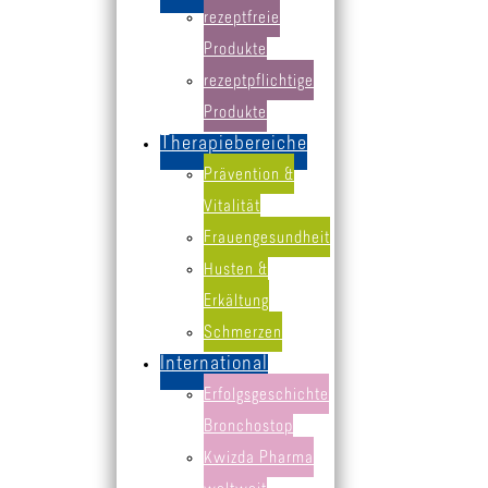
rezeptfreie
Produkte
rezeptpflichtige
Produkte
Contract Manufacturing
Quality Control and Supporting 
Therapiebereiche
Prävention &
Vitalität
Frauengesundheit
Husten &
Erkältung
Schmerzen
International
Erfolgsgeschichte
Bronchostop
Kwizda Pharma