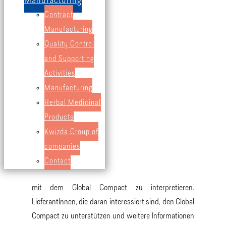
Manufacturing
übergeordnete Werte, deren Einhaltung von den
Contract
LieferantInnen von Waren und Dienstleistungen an
Manufacturing
Kwizda erwartet wird.
Quality Control
and Supporting
Dieser SCoC wurde in Anerkennung der Bedeutung
Activities
der zehn Prinzipien des Globalen Paktes der Vereinten
Manufacturing
Nationen ("Global Compact") entwickelt und wird als
Herbal Medicinal
wichtiges Instrument zur Integration der Prinzipien
des Global Compact in die Geschäftstätigkeit von
Products
Kwizda betrachtet. Der SCoC behandelt die im Global
Kwizda Group of
Compact enthaltenen Themen in den Bereichen
companies
Menschenrechte, Arbeit, Umwelt und
Contact
Korruptionsbekämpfung und ist in Übereinstimmung
mit dem Global Compact zu interpretieren.
LieferantInnen, die daran interessiert sind, den Global
Compact zu unterstützen und weitere Informationen