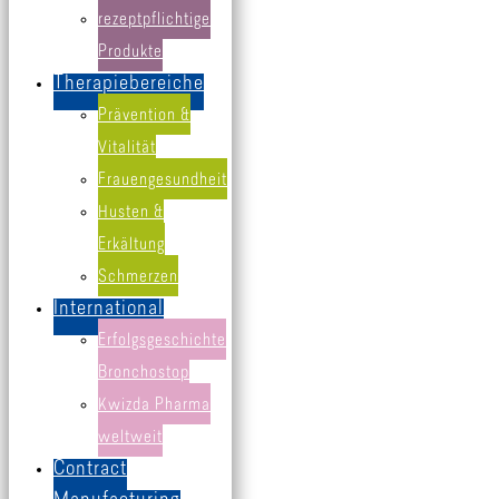
rezeptpflichtige
Produkte
Therapiebereiche
Prävention &
Vitalität
Frauengesundheit
Husten &
Erkältung
Schmerzen
International
Erfolgsgeschichte
BRONCHOSTOP® Reizhusten Saft enthält eine ReizStill Formel
aus
Isländisch Moos, Eibisch + Hyaluronsäure.
Bronchostop
Kwizda Pharma
Die Kombination der als besonders hustenreizlindernd bekannten
weltweit
Pflanzenextrakte Isländisch Moos und Eibisch, ergänzt mit der
Contract
schleimhautschützenden und feuchtigkeitsspendenden