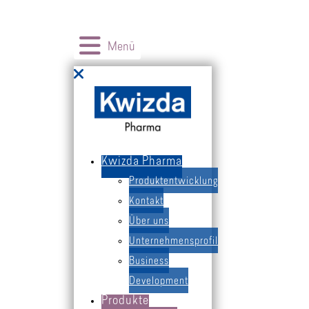
Produkte
Menü
International
Contract Manufacturing
Kwizda Pharma
Kwizda Pharma
Produktentwicklung
Kontakt
Über uns
Apotheke finden
Unternehmensprofil
Business
Therapiegebiete
Development
Produkte