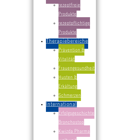
rezeptfreie
Produkte
rezeptpflichtige
Produkte
Therapiebereiche
Prävention &
Vitalität
Frauengesundheit
Husten &
Erkältung
Schmerzen
International
Erfolgsgeschichte
Bronchostop
Kwizda Pharma