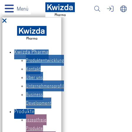
Produkte
Menü
International
Contract Manufacturing
Kwizda Pharma
Kwizda Pharma
Produktentwicklung
Kontakt
Apotheke finden
Über uns
Unternehmensprofil
Business
Therapiegebiete
Development
Produkte
rezeptfreie
Produkte